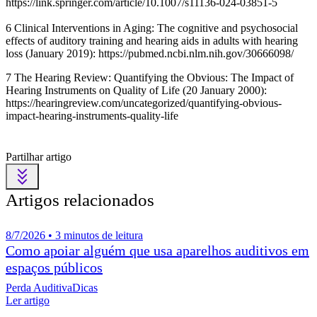
https://link.springer.com/article/10.1007/s11136-024-03851-5
6 Clinical Interventions in Aging: The cognitive and psychosocial
effects of auditory training and hearing aids in adults with hearing
loss (January 2019): https://pubmed.ncbi.nlm.nih.gov/30666098/
7 The Hearing Review: Quantifying the Obvious: The Impact of
Hearing Instruments on Quality of Life (20 January 2000):
https://hearingreview.com/uncategorized/quantifying-obvious-
impact-hearing-instruments-quality-life
Partilhar artigo
Artigos relacionados
8/7/2026 • 3 minutos de leitura
Como apoiar alguém que usa aparelhos auditivos em
espaços públicos
Perda Auditiva
Dicas
Ler artigo