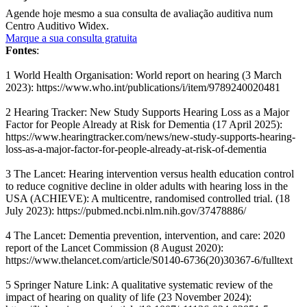
Agende hoje mesmo a sua consulta de avaliação auditiva num
Centro Auditivo Widex.
Marque a sua consulta gratuita
Fontes
:
1 World Health Organisation: World report on hearing (3 March
2023): https://www.who.int/publications/i/item/9789240020481
2 Hearing Tracker: New Study Supports Hearing Loss as a Major
Factor for People Already at Risk for Dementia (17 April 2025):
https://www.hearingtracker.com/news/new-study-supports-hearing-
loss-as-a-major-factor-for-people-already-at-risk-of-dementia
3 The Lancet: Hearing intervention versus health education control
to reduce cognitive decline in older adults with hearing loss in the
USA (ACHIEVE): A multicentre, randomised controlled trial. (18
July 2023): https://pubmed.ncbi.nlm.nih.gov/37478886/
4 The Lancet: Dementia prevention, intervention, and care: 2020
report of the Lancet Commission (8 August 2020):
https://www.thelancet.com/article/S0140-6736(20)30367-6/fulltext
5 Springer Nature Link: A qualitative systematic review of the
impact of hearing on quality of life (23 November 2024):