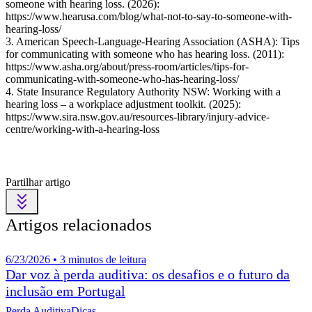
someone with hearing loss. (2026):
https://www.hearusa.com/blog/what-not-to-say-to-someone-with-
hearing-loss/
3.
American Speech-Language-Hearing Association (ASHA): Tips
for communicating with someone who has hearing loss. (2011):
https://www.asha.org/about/press-room/articles/tips-for-
communicating-with-someone-who-has-hearing-loss/
4.
State Insurance Regulatory Authority NSW: Working with a
hearing loss – a workplace adjustment toolkit. (2025):
https://www.sira.nsw.gov.au/resources-library/injury-advice-
centre/working-with-a-hearing-loss
Partilhar artigo
Artigos relacionados
6/23/2026 • 3 minutos de leitura
Dar voz à perda auditiva: os desafios e o futuro da
inclusão em Portugal
Perda Auditiva
Dicas