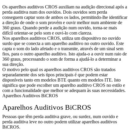
Os aparelhos auditivos CROS auxiliam na audição direcional após a
perda auditiva num dos ouvidos. Dois ouvidos sem perda
conseguem captar sons de ambos os lados, permitindo-lhe identificar
a direção de onde o som provém e ouvir melhor num ambiente de
360 graus. Quando perde a audição num ouvido, torna-se mais
difícil orientar-se pelo som e ouvi-lo com clareza.
Nos aparelhos auditivos CROS, utiliza um dispositivo no ouvido
surdo que se conecta a um aparelho auditivo no outro ouvido. Este
capta o som do lado afetado e o transmite, através de um sinal sem
fios, para o outro aparelho auditivo. Isto ajuda-o a ouvir num raio de
360 graus, processando o som de forma a ajudá-lo a determinar a
sua direção.
O motivo pelo qual os aparelhos auditivos CROS são tratados
separadamente dos seis tipos principais é que podem estar
disponíveis tanto em modelos BTE quanto em modelos ITE. Isto
significa que pode escolher um aparelho auditivo CROS no estilo e
com a funcionalidade que melhor se adequam às suas necessidades.
Aparelhos Auditivos BiCROS
Aparelhos Auditivos BiCROS
Pessoas que têm perda auditiva grave, ou surdez, num ouvido e
perda auditiva leve no outro podem utilizar aparelhos auditivos
BiCROS.