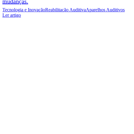
mudanças.
Tecnologia e Inovação
Reabilitação Auditiva
Aparelhos Auditivos
Ler artigo