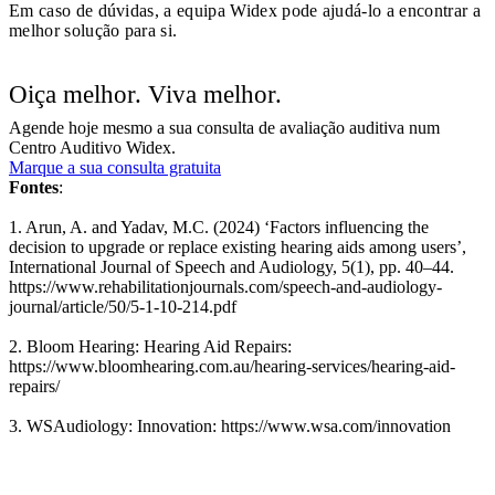
Em caso de dúvidas, a equipa Widex pode ajudá-lo a encontrar a
melhor solução para si.
Oiça melhor. Viva melhor.
Agende hoje mesmo a sua consulta de avaliação auditiva num
Centro Auditivo Widex.
Marque a sua consulta gratuita
Fontes
:
1. Arun, A. and Yadav, M.C. (2024) ‘Factors influencing the
decision to upgrade or replace existing hearing aids among users’,
International Journal of Speech and Audiology, 5(1), pp. 40–44.
https://www.rehabilitationjournals.com/speech-and-audiology-
journal/article/50/5-1-10-214.pdf
2. Bloom Hearing: Hearing Aid Repairs:
https://www.bloomhearing.com.au/hearing-services/hearing-aid-
repairs/
3. WSAudiology: Innovation: https://www.wsa.com/innovation