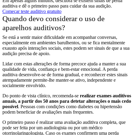
Em apenas alguns minutos, descubra se existem sinais de perda
auditiva e dê o primeiro passo para cuidar da sua audição.
Começar teste auditivo gratuito
Quando devo considerar o uso de
aparelhos auditivos?
Se está a sentir maior dificuldade em acompanhar conversas,
especialmente em ambientes barulhentos, ou se fica mentalmente
exausto após interações sociais, estes podem ser sinais de que a sua
audição precisa de apoio.
Lidar com estas alterações de forma precoce ajuda a manter a sua
qualidade de vida, confiança e bem-estar emocional. A perda
auditiva desenvolve-se de forma gradual, e reconhecer estes sinais
atempadamente permite-lhe manter-se ativo, independente e
socialmente envolvido.
Do ponto de vista clínico, recomenda-se
realizar exames auditivos
anuais, a partir dos 50 anos para detetar alterações o mais cedo
possível
. Pessoas com condições como diabetes ou hipertensão
podem beneficiar de avaliações mais frequentes.
O primeiro passo é realizar uma avaliação auditiva completa, que
pode ser feita por um audiologista ou por um médico
otorrinolaringologista. Caso os exames confirmem uma perda