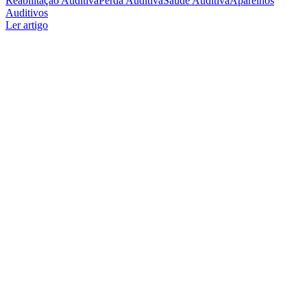
Reabilitação Auditiva
Perda Auditiva
Saúde Auditiva
Aparelhos
Auditivos
Ler artigo