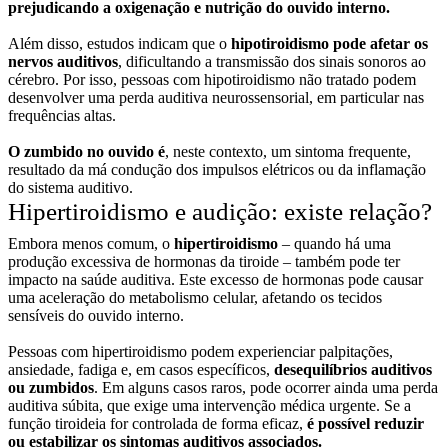
prejudicando a oxigenação e nutrição do ouvido interno.
Além disso, estudos indicam que o
hipotiroidismo pode afetar os
nervos auditivos
, dificultando a transmissão dos sinais sonoros ao
cérebro. Por isso, pessoas com hipotiroidismo não tratado podem
desenvolver uma perda auditiva neurossensorial, em particular nas
frequências altas.
O zumbido no ouvido é
, neste contexto, um sintoma frequente,
resultado da má condução dos impulsos elétricos ou da inflamação
do sistema auditivo.
Hipertiroidismo e audição: existe relação?
Embora menos comum, o
hipertiroidismo
– quando há uma
produção excessiva de hormonas da tiroide – também pode ter
impacto na saúde auditiva. Este excesso de hormonas pode causar
uma aceleração do metabolismo celular, afetando os tecidos
sensíveis do ouvido interno.
Pessoas com hipertiroidismo podem experienciar palpitações,
ansiedade, fadiga e, em casos específicos,
desequilíbrios auditivos
ou zumbidos
. Em alguns casos raros, pode ocorrer ainda uma perda
auditiva súbita, que exige uma intervenção médica urgente. Se a
função tiroideia for controlada de forma eficaz,
é possível reduzir
ou estabilizar os sintomas auditivos associados.