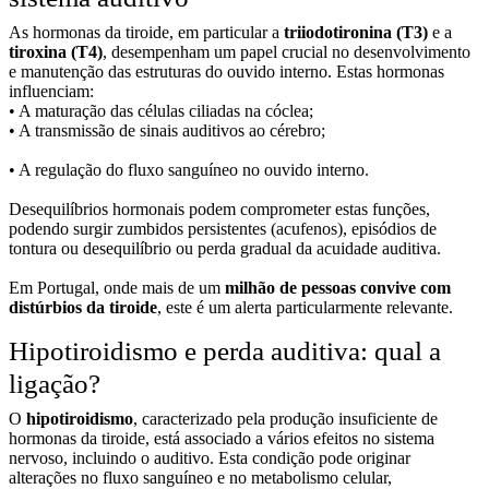
As hormonas da tiroide, em particular a
triiodotironina (T3)
e a
tiroxina (T4)
, desempenham um papel crucial no desenvolvimento
e manutenção das estruturas do ouvido interno. Estas hormonas
influenciam:
• A maturação das células ciliadas na cóclea;
• A transmissão de sinais auditivos ao cérebro;
• A regulação do fluxo sanguíneo no ouvido interno.
Desequilíbrios hormonais podem comprometer estas funções,
podendo surgir zumbidos persistentes (acufenos), episódios de
tontura ou desequilíbrio ou perda gradual da acuidade auditiva.
Em Portugal, onde mais de um
milhão de pessoas convive com
distúrbios da tiroide
, este é um alerta particularmente relevante.
Hipotiroidismo e perda auditiva: qual a
ligação?
O
hipotiroidismo
, caracterizado pela produção insuficiente de
hormonas da tiroide, está associado a vários efeitos no sistema
nervoso, incluindo o auditivo. Esta condição pode originar
alterações no fluxo sanguíneo e no metabolismo celular,