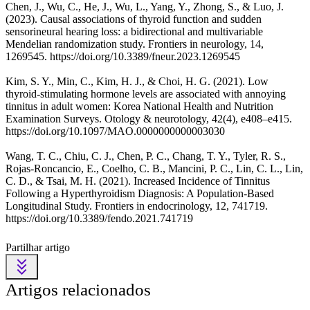
Chen, J., Wu, C., He, J., Wu, L., Yang, Y., Zhong, S., & Luo, J.
(2023). Causal associations of thyroid function and sudden
sensorineural hearing loss: a bidirectional and multivariable
Mendelian randomization study. Frontiers in neurology, 14,
1269545. https://doi.org/10.3389/fneur.2023.1269545
Kim, S. Y., Min, C., Kim, H. J., & Choi, H. G. (2021). Low
thyroid-stimulating hormone levels are associated with annoying
tinnitus in adult women: Korea National Health and Nutrition
Examination Surveys. Otology & neurotology, 42(4), e408–e415.
https://doi.org/10.1097/MAO.0000000000003030
Wang, T. C., Chiu, C. J., Chen, P. C., Chang, T. Y., Tyler, R. S.,
Rojas-Roncancio, E., Coelho, C. B., Mancini, P. C., Lin, C. L., Lin,
C. D., & Tsai, M. H. (2021). Increased Incidence of Tinnitus
Following a Hyperthyroidism Diagnosis: A Population-Based
Longitudinal Study. Frontiers in endocrinology, 12, 741719.
https://doi.org/10.3389/fendo.2021.741719
Partilhar artigo
Artigos relacionados